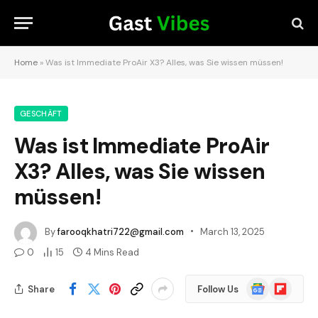
Home
»
Was ist Immediate ProAir X3? Alles, was Sie wissen müssen!
GESCHÄFT
Was ist Immediate ProAir
X3? Alles, was Sie wissen
müssen!
By
farooqkhatri722@gmail.com
March 13, 2025
0
15
4 Mins Read
Google
Flipboard
Share
Follow Us
News