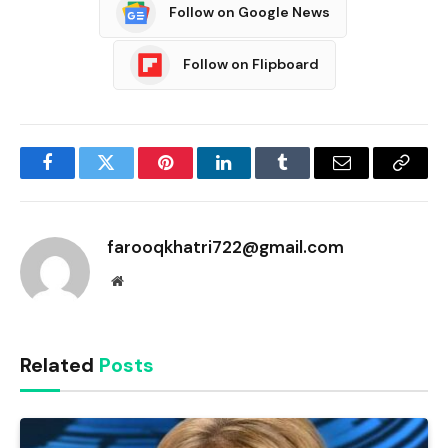
Follow on Google News
Follow on Flipboard
Facebook
Twitter
Pinterest
LinkedIn
Tumblr
Email
Copy
Link
farooqkhatri722@gmail.com
Website
Related
Posts