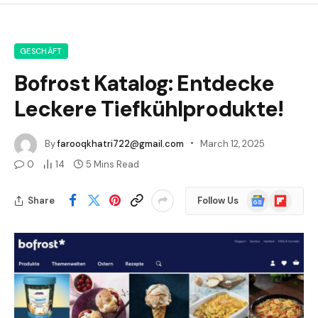
GESCHÄFT
Bofrost Katalog: Entdecke
Leckere Tiefkühlprodukte!
By
farooqkhatri722@gmail.com
March 12, 2025
0
14
5 Mins Read
Google
Flipboard
Share
Follow Us
News