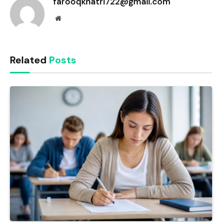
farooqkhatri722@gmail.com
Website
Related
Posts