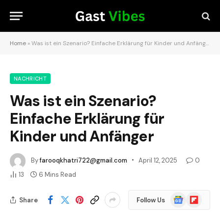
Home
»
Was ist ein Szenario? Einfache Erklärung für Kinder und Anfänger
NACHRICHT
Was ist ein Szenario?
Einfache Erklärung für
Kinder und Anfänger
By
farooqkhatri722@gmail.com
April 12, 2025
0
13
6 Mins Read
Google
Flipboard
Share
Follow Us
News