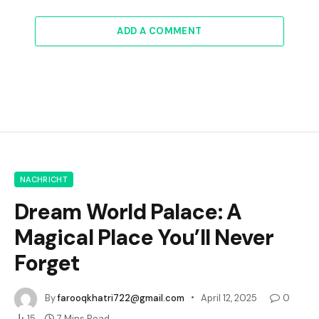
ADD A COMMENT
NACHRICHT
Dream World Palace: A
Magical Place You’ll Never
Forget
By
farooqkhatri722@gmail.com
April 12, 2025
0
15
7 Mins Read