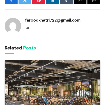
Facebook
Twitter
Pinterest
LinkedIn
Tumblr
Email
Copy
Link
farooqkhatri722@gmail.com
Website
Related
Posts