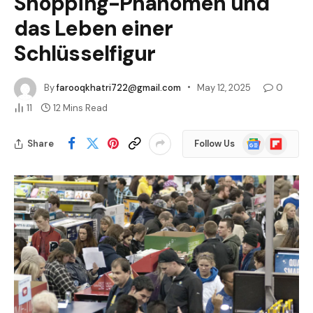
Shopping-Phänomen und
das Leben einer
Schlüsselfigur
By
farooqkhatri722@gmail.com
May 12, 2025
0
11
12 Mins Read
Google
Flipboard
Share
Follow Us
News