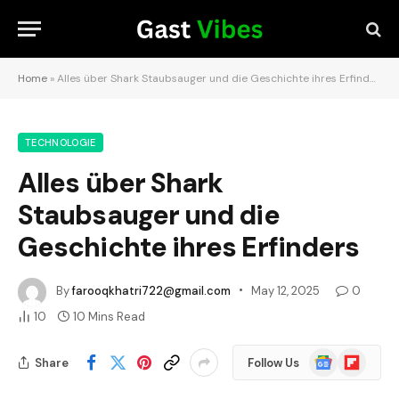
Home
»
Alles über Shark Staubsauger und die Geschichte ihres Erfinders
TECHNOLOGIE
Alles über Shark
Staubsauger und die
Geschichte ihres Erfinders
By
farooqkhatri722@gmail.com
May 12, 2025
0
10
10 Mins Read
Google
Flipboard
Share
Follow Us
News