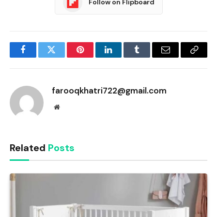
Follow on Flipboard
Facebook
Twitter
Pinterest
LinkedIn
Tumblr
Email
Copy
Link
farooqkhatri722@gmail.com
Website
Related
Posts