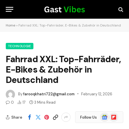
Home
»
Fahrrad XXL: Top-Fahrräder, E-Bikes & Zubehör in Deutschland
TECHNOLOGIE
Fahrrad XXL: Top-Fahrräder,
E-Bikes & Zubehör in
Deutschland
By
farooqkhatri722@gmail.com
February 12, 2026
0
17
3 Mins Read
Google
Flipboard
Share
Follow Us
News