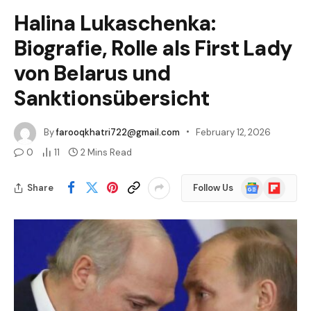
Halina Lukaschenka:
Biografie, Rolle als First Lady
von Belarus und
Sanktionsübersicht
By
farooqkhatri722@gmail.com
February 12, 2026
0
11
2 Mins Read
Google
Flipboard
Share
Follow Us
News