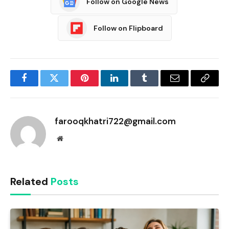
Follow on Google News
Follow on Flipboard
Facebook
Twitter
Pinterest
LinkedIn
Tumblr
Email
Copy
Link
farooqkhatri722@gmail.com
Website
Related
Posts