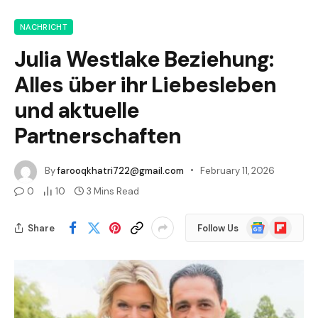
NACHRICHT
Julia Westlake Beziehung:
Alles über ihr Liebesleben
und aktuelle
Partnerschaften
By
farooqkhatri722@gmail.com
February 11, 2026
0
10
3 Mins Read
Google
Flipboard
Share
Follow Us
News