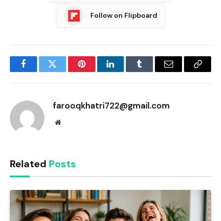
Follow on Flipboard
Facebook
Twitter
Pinterest
LinkedIn
Tumblr
Email
Copy
Link
farooqkhatri722@gmail.com
Website
Related
Posts