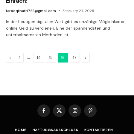
Einfach!
farooqkhatri722@gmail.com
February 24, 2025
In der heutigen digitalen Welt gibt es unzählige Möglichkeiten,
online Geld zu verdienen. Eine der spannendsten und
unterhaltsamsten Methoden ist…
Previous
…
Next
1
14
15
16
17
Facebook
X
Instagram
Pinterest
(Twitter)
HOME
HAFTUNGSAUSSCHLUSS
KONTAKTIEREN