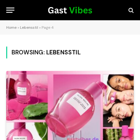
Home
»
Lebensstil
»
Page 4
BROWSING:
LEBENSSTIL