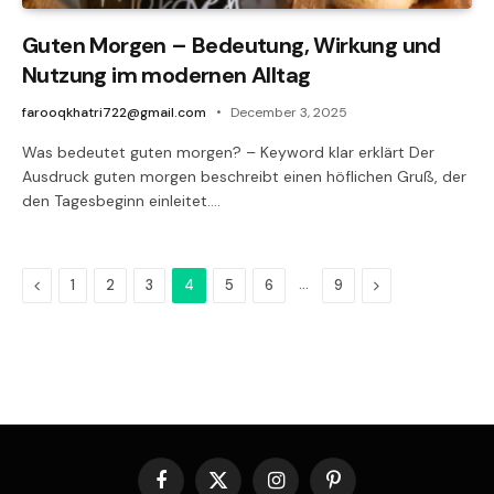
Guten Morgen – Bedeutung, Wirkung und
Nutzung im modernen Alltag
farooqkhatri722@gmail.com
December 3, 2025
Was bedeutet guten morgen? – Keyword klar erklärt Der
Ausdruck guten morgen beschreibt einen höflichen Gruß, der
den Tagesbeginn einleitet.…
Previous
…
Next
1
2
3
4
5
6
9
Facebook
X
Instagram
Pinterest