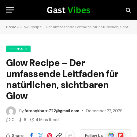
Home
»
Glow Recipe – Der umfassende Leitfaden für natürlichen, sichtbaren Glow
LEBENSSTIL
Glow Recipe – Der
umfassende Leitfaden für
natürlichen, sichtbaren
Glow
By
farooqkhatri722@gmail.com
December 22, 2025
0
8
4 Mins Read
Google
Flipboard
Share
Follow Us