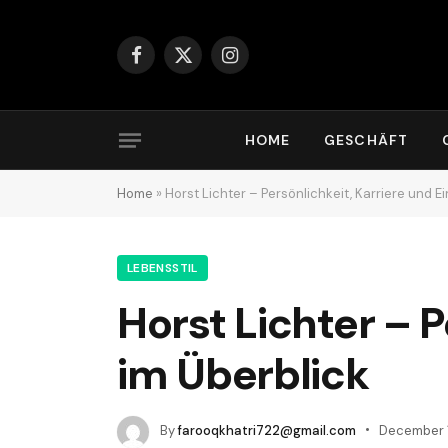
Facebook
X
Instagram
(Twitter)
HOME
GESCHÄFT
Home
»
Horst Lichter – Persönlichkeit, Karriere und Ei
LEBENSSTIL
Horst Lichter – P
im Überblick
By
farooqkhatri722@gmail.com
December 1