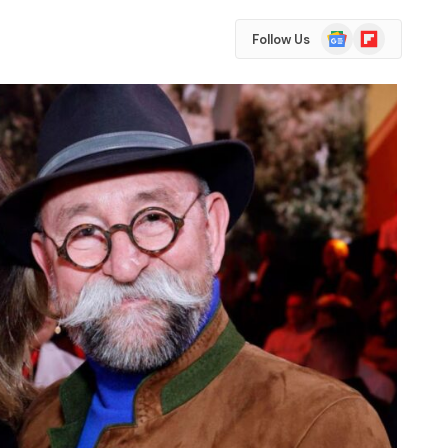
Google
Flipboard
Follow Us
News