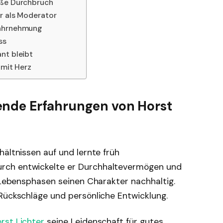
oße Durchbruch
r als Moderator
Wahrnehmung
ss
nt bleibt
 mit Herz
ende Erfahrungen von Horst
hältnissen auf und lernte früh
rch entwickelte er Durchhaltevermögen und
e Lebensphasen seinen Charakter nachhaltig.
 Rückschläge und persönliche Entwicklung.
rst Lichter
seine Leidenschaft für gutes