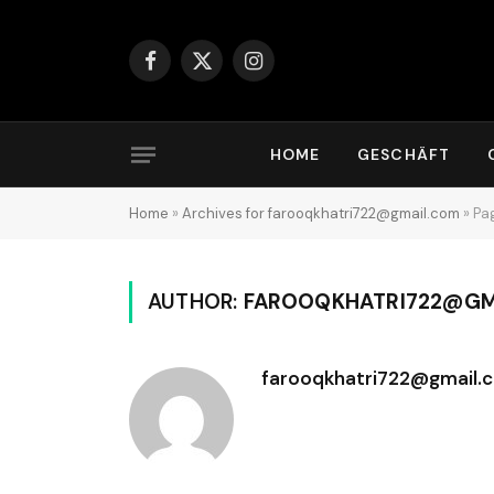
Facebook
X
Instagram
(Twitter)
HOME
GESCHÄFT
Home
»
Archives for farooqkhatri722@gmail.com
»
Pa
AUTHOR:
FAROOQKHATRI722@GM
farooqkhatri722@gmail.