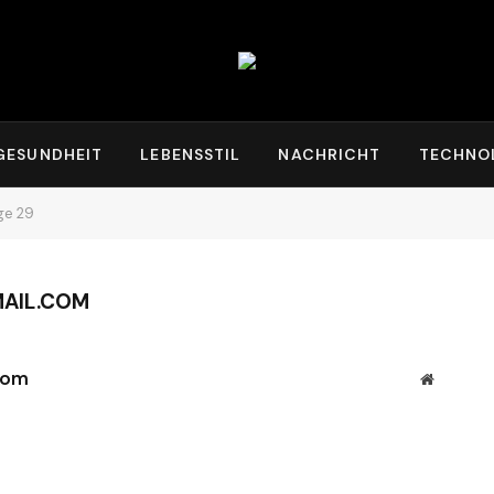
GESUNDHEIT
LEBENSSTIL
NACHRICHT
TECHNO
ge 29
AIL.COM
com
Website