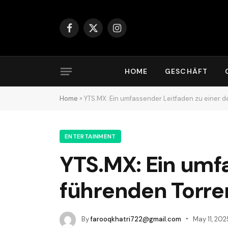
Facebook
X
Instagram
(Twitter)
HOME
GESCHÄFT
Home
»
YTS.MX: Ein umfassender Leitfaden zu einer d
ENTERTAINMENT
YTS.MX: Ein umfa
führenden Torre
By
farooqkhatri722@gmail.com
May 11, 202