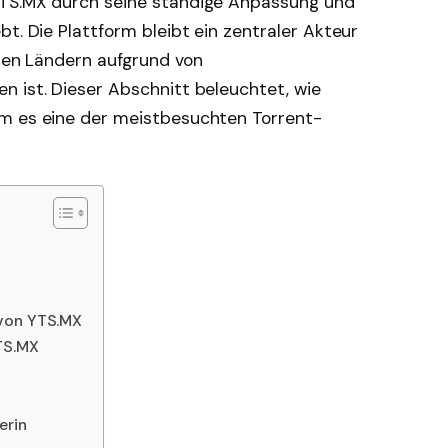
YTS.MX durch seine ständige Anpassung und
t. Die Plattform bleibt ein zentraler Akteur
elen Ländern aufgrund von
n ist. Dieser Abschnitt beleuchtet, wie
um es eine der meistbesuchten Torrent-
 von YTS.MX
YTS.MX
erin