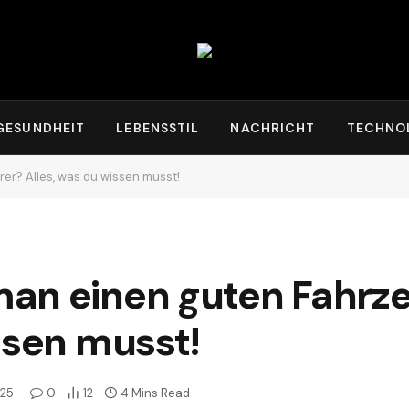
GESUNDHEIT
LEBENSSTIL
NACHRICHT
TECHNO
r? Alles, was du wissen musst!
an einen guten Fahrz
ssen musst!
025
0
12
4 Mins Read