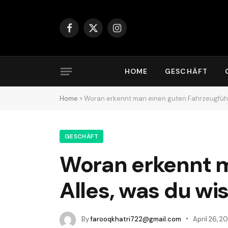
Facebook
X
Instagram
(Twitter)
HOME
GESCHÄFT
Home
»
Woran erkennt man einen guten Fahrzeugführe
GESCHÄFT
Woran erkennt m
Alles, was du wi
By
farooqkhatri722@gmail.com
April 26, 2