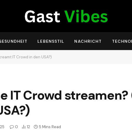
GESUNDHEIT
LEBENSSTIL
NACHRICHT
TECHNO
reamt IT Crowd in den USA?)
e IT Crowd streamen? 
USA?)
025
0
12
5 Mins Read