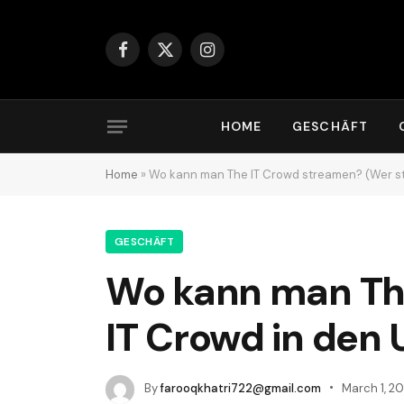
Facebook
X
Instagram
(Twitter)
HOME
GESCHÄFT
Home
»
Wo kann man The IT Crowd streamen? (Wer st
GESCHÄFT
Wo kann man Th
IT Crowd in den 
By
farooqkhatri722@gmail.com
March 1, 2