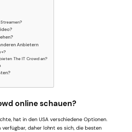
m Streamen?
Video?
sehen?
anderen Anbietern
y+?
bieten The IT Crowd an?
n
sten?
owd online schauen?
hte, hat in den USA verschiedene Optionen.
m verfügbar, daher lohnt es sich, die besten