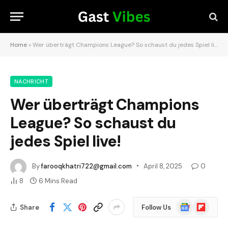
Home
»
Wer überträgt Champions League? So schaust du jedes Spiel live!
NACHRICHT
Wer überträgt Champions
League? So schaust du
jedes Spiel live!
By
farooqkhatri722@gmail.com
April 8, 2025
0
8
6 Mins Read
Google
Flipboard
Share
Follow Us
News