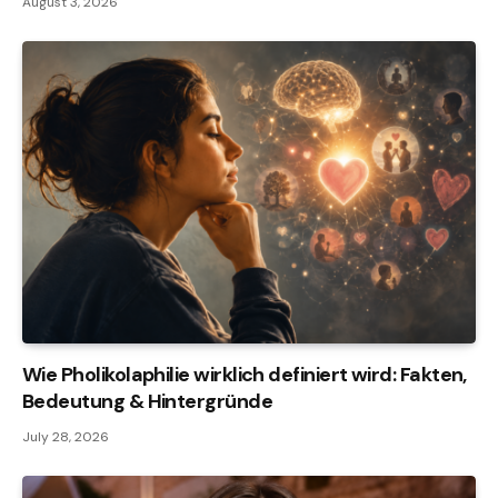
August 3, 2026
Wie Pholikolaphilie wirklich definiert wird: Fakten,
Bedeutung & Hintergründe
July 28, 2026