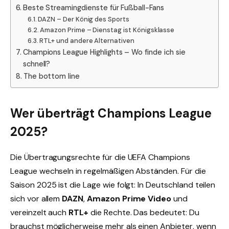
Beste Streamingdienste für Fußball-Fans
DAZN – Der König des Sports
Amazon Prime – Dienstag ist Königsklasse
RTL+ und andere Alternativen
Champions League Highlights – Wo finde ich sie
schnell?
The bottom line
Wer überträgt Champions League
2025?
Die Übertragungsrechte für die UEFA Champions
League wechseln in regelmäßigen Abständen. Für die
Saison 2025 ist die Lage wie folgt: In Deutschland teilen
sich vor allem
DAZN
,
Amazon Prime Video
und
vereinzelt auch
RTL+
die Rechte. Das bedeutet: Du
brauchst möglicherweise mehr als einen Anbieter, wenn