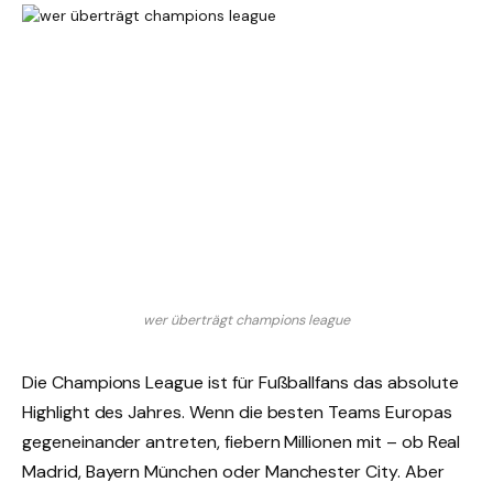
wer überträgt champions league
Die Champions League ist für Fußballfans das absolute
Highlight des Jahres. Wenn die besten Teams Europas
gegeneinander antreten, fiebern Millionen mit – ob Real
Madrid, Bayern München oder Manchester City. Aber