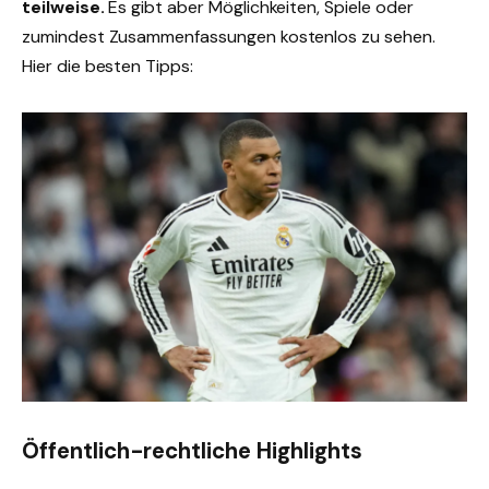
teilweise.
Es gibt aber Möglichkeiten, Spiele oder
zumindest Zusammenfassungen kostenlos zu sehen.
Hier die besten Tipps:
Öffentlich-rechtliche Highlights