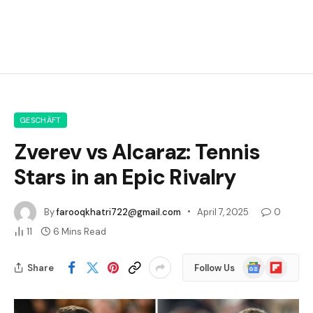
GESCHÄFT
Zverev vs Alcaraz: Tennis
Stars in an Epic Rivalry
By
farooqkhatri722@gmail.com
April 7, 2025
0
11
6 Mins Read
Google
Flipboard
Share
Follow Us
News