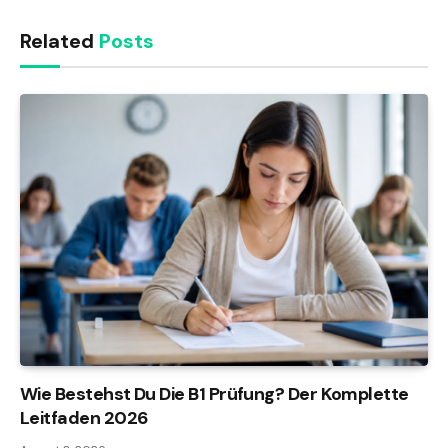
Related
Posts
Wie Bestehst Du Die B1 Prüfung? Der Komplette
Leitfaden 2026