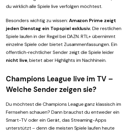
du wirklich alle Spiele live verfolgen möchtest.
Besonders wichtig zu wissen:
Amazon Prime zeigt
jeden Dienstag ein Topspiel exklusiv.
Die restlichen
Spiele laufen in der Regel bei DAZN. RTL+ übernimmt
einzelne Spiele oder bietet Zusammenfassungen. Ein
öffentlich-rechtlicher Sender zeigt die Spiele leider
nicht live
, bietet aber Highlights im Nachhinein.
Champions League live im TV –
Welche Sender zeigen sie?
Du möchtest die Champions League ganz klassisch im
Fernsehen schauen? Dann brauchst du entweder ein
Smart-TV oder ein Gerät, das Streaming-Apps
unterstützt – denn die meisten Spiele laufen heute