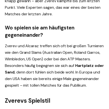
knapp gewann – aber Zverev kämpfte bis zum letzten
Punkt. Viele Experten sagen, das war eines der besten
Matches der letzten Jahre.
Wo spielen sie am häufigsten
gegeneinander?
Zverev und Alcaraz treffen sich oft bei großen Turnieren
wie den Grand Slams (Australian Open, Roland Garros,
Wimbledon, US Open) oder bei den ATP Masters.
Besonders häufig begegnen sie sich auf
Hartplatz oder
Sand
, denn dort fühlen sich beide wohl. In Europa und
den USA haben sie bereits einige Male gegeneinander
gespielt – mit tollen Matches für das Publikum.
Zverevs Spielstil