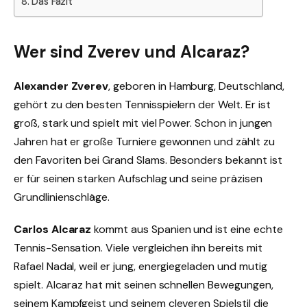
Das Fazit
Wer sind Zverev und Alcaraz?
Alexander Zverev
, geboren in Hamburg, Deutschland,
gehört zu den besten Tennisspielern der Welt. Er ist
groß, stark und spielt mit viel Power. Schon in jungen
Jahren hat er große Turniere gewonnen und zählt zu
den Favoriten bei Grand Slams. Besonders bekannt ist
er für seinen starken Aufschlag und seine präzisen
Grundlinienschläge.
Carlos Alcaraz
kommt aus Spanien und ist eine echte
Tennis-Sensation. Viele vergleichen ihn bereits mit
Rafael Nadal, weil er jung, energiegeladen und mutig
spielt. Alcaraz hat mit seinen schnellen Bewegungen,
seinem Kampfgeist und seinem cleveren Spielstil die