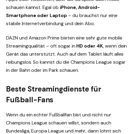
schauen kannst. Egal ob
iPhone, Android-
Smartphone oder Laptop
– du brauchst nur eine
stabile Internetverbindung und dein Abo.
DAZN und Amazon Prime bieten eine sehr gute mobile
Streamingqualität – oft sogar in
HD oder 4K
, wenn dein
Gerät das unterstützt. Auch auf dem Tablet läuft alles
reibungslos. So kannst du die Champions League sogar
in der Bahn oder im Park schauen.
Beste Streamingdienste für
Fußball-Fans
Wenn du ein echter Fußballfan bist und nicht nur
Champions League schauen willst, sondern auch
Bundesliga, Europa League und mehr, dann lohnt sich