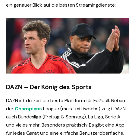
ein genauer Blick auf die besten Streamingdienste:
DAZN – Der König des Sports
DAZN ist derzeit die beste Plattform für Fußball. Neben
der
Champions
League (meist mittwochs) zeigt DAZN
auch Bundesliga (Freitag & Sonntag), La Liga, Serie A
und vieles mehr. Besonders praktisch: Es gibt eine App
für jedes Gerät und eine einfache Benutzeroberfläche.