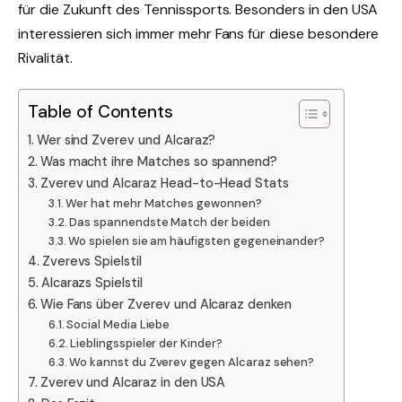
für die Zukunft des Tennissports. Besonders in den USA
interessieren sich immer mehr Fans für diese besondere
Rivalität.
Table of Contents
Wer sind Zverev und Alcaraz?
Was macht ihre Matches so spannend?
Zverev und Alcaraz Head-to-Head Stats
Wer hat mehr Matches gewonnen?
Das spannendste Match der beiden
Wo spielen sie am häufigsten gegeneinander?
Zverevs Spielstil
Alcarazs Spielstil
Wie Fans über Zverev und Alcaraz denken
Social Media Liebe
Lieblingsspieler der Kinder?
Wo kannst du Zverev gegen Alcaraz sehen?
Zverev und Alcaraz in den USA