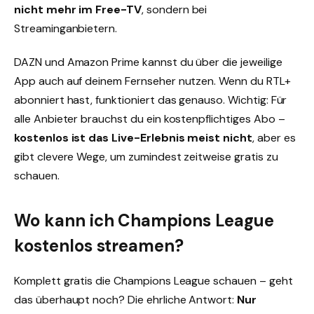
nicht mehr im Free-TV
, sondern bei
Streaminganbietern.
DAZN und Amazon Prime kannst du über die jeweilige
App auch auf deinem Fernseher nutzen. Wenn du RTL+
abonniert hast, funktioniert das genauso. Wichtig: Für
alle Anbieter brauchst du ein kostenpflichtiges Abo –
kostenlos ist das Live-Erlebnis meist nicht
, aber es
gibt clevere Wege, um zumindest zeitweise gratis zu
schauen.
Wo kann ich Champions League
kostenlos streamen?
Komplett gratis die Champions League schauen – geht
das überhaupt noch? Die ehrliche Antwort:
Nur