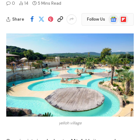
0
14
5 Mins Read
Google
Flipboard
Share
Follow Us
News
yelloh village