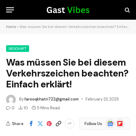
Home
»
Was müssen Sie bei diesem Verkehrszeichen beachten? Einfach erklärt!
GESCHÄFT
Was müssen Sie bei diesem
Verkehrszeichen beachten?
Einfach erklärt!
By
farooqkhatri722@gmail.com
February 23, 2025
0
10
5 Mins Read
Google
Flipboard
Share
Follow Us
News