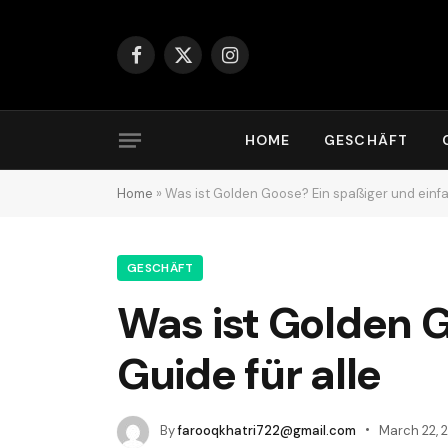
Facebook
X
Instagram
(Twitter)
HOME
GESCHÄFT
Home
»
Was ist Golden Goose? Ein spaßiger und einfa
GESCHÄFT
Was ist Golden G
Guide für alle
By
farooqkhatri722@gmail.com
March 22, 