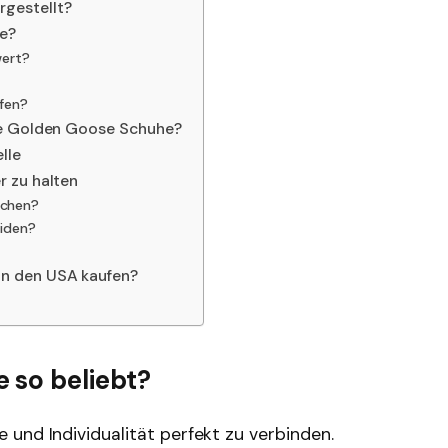
gestellt?
e?
wert?
fen?
te Golden Goose Schuhe?
lle
 zu halten
schen?
eiden?
n den USA kaufen?
 so beliebt?
und Individualität perfekt zu verbinden.