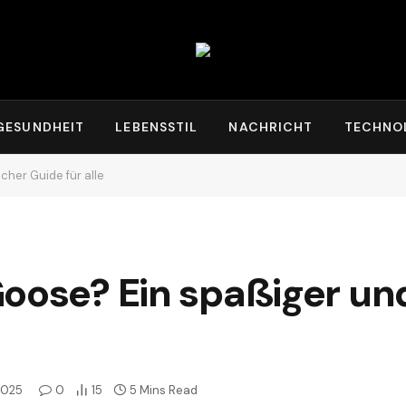
GESUNDHEIT
LEBENSSTIL
NACHRICHT
TECHNO
cher Guide für alle
oose? Ein spaßiger un
2025
0
15
5 Mins Read