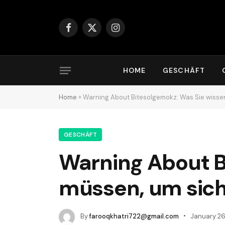
Facebook
X
Instagram
(Twitter)
HOME
GESCHÄFT
Home
»
Warning About Bitesolgemokz: Was Sie wissen
GESCHÄFT
Warning About B
müssen, um sich
By
farooqkhatri722@gmail.com
January 26