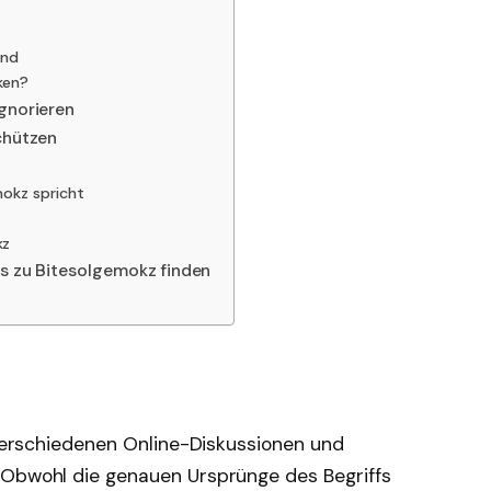
ind
ken?
ignorieren
schützen
okz spricht
kz
es zu Bitesolgemokz finden
n verschiedenen Online-Diskussionen und
 Obwohl die genauen Ursprünge des Begriffs