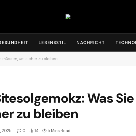
GESUNDHEIT
LEBENSSTIL
NACHRICHT
TECHNO
 müssen, um sicher zu bleiben
itesolgemokz: Was Sie
er zu bleiben
, 2025
0
14
5 Mins Read