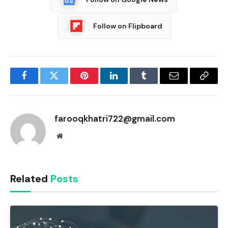
Follow on Flipboard
Facebook
Twitter
Pinterest
LinkedIn
Tumblr
Email
Copy
Link
farooqkhatri722@gmail.com
Website
Related
Posts