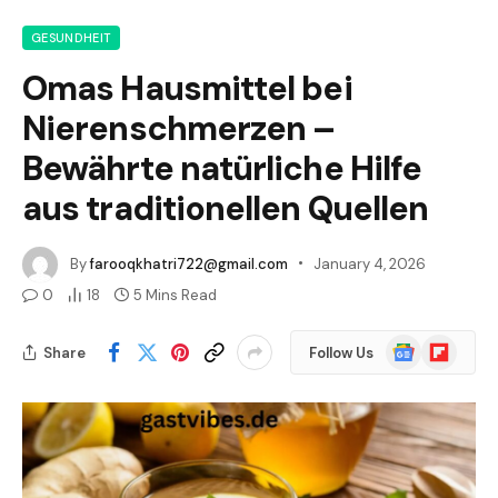
GESUNDHEIT
Omas Hausmittel bei
Nierenschmerzen –
Bewährte natürliche Hilfe
aus traditionellen Quellen
By
farooqkhatri722@gmail.com
January 4, 2026
0
18
5 Mins Read
Google
Flipboard
Share
Follow Us
News