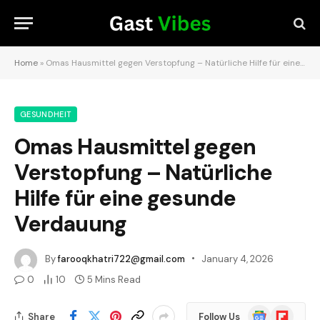
Home
»
Omas Hausmittel gegen Verstopfung – Natürliche Hilfe für eine gesunde Verdauung
GESUNDHEIT
Omas Hausmittel gegen
Verstopfung – Natürliche
Hilfe für eine gesunde
Verdauung
By
farooqkhatri722@gmail.com
January 4, 2026
0
10
5 Mins Read
Google
Flipboard
Share
Follow Us