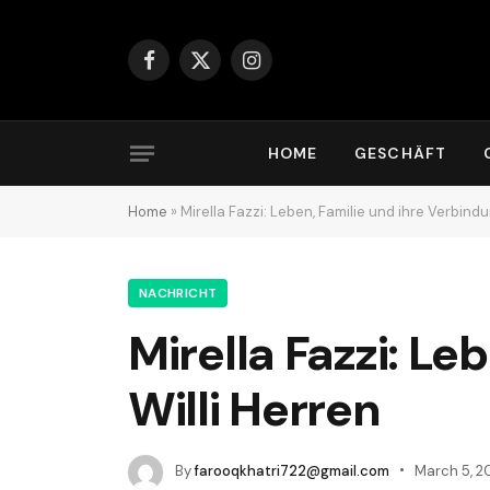
Facebook
X
Instagram
(Twitter)
HOME
GESCHÄFT
Home
»
Mirella Fazzi: Leben, Familie und ihre Verbindu
NACHRICHT
Mirella Fazzi: Le
Willi Herren
By
farooqkhatri722@gmail.com
March 5, 2