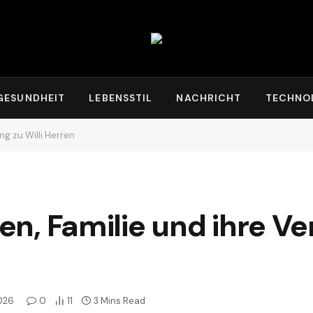
GESUNDHEIT
LEBENSSTIL
NACHRICHT
TECHNO
ng zu Willi Herren
ben, Familie und ihre V
026
0
11
3 Mins Read