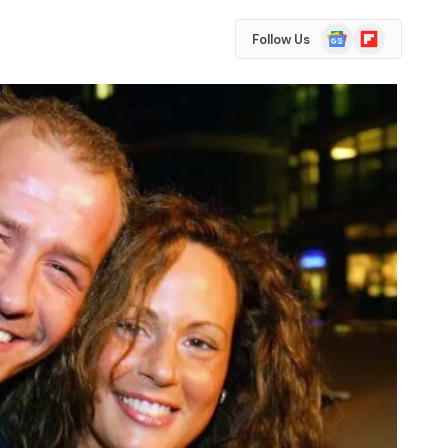
Google
Flipboard
Follow Us
News