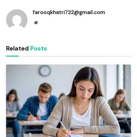
Link
farooqkhatri722@gmail.com
Website
Related
Posts