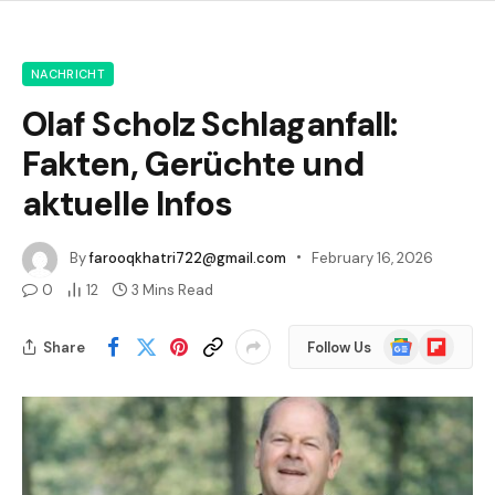
NACHRICHT
Olaf Scholz Schlaganfall:
Fakten, Gerüchte und
aktuelle Infos
By
farooqkhatri722@gmail.com
February 16, 2026
0
12
3 Mins Read
Google
Flipboard
Share
Follow Us
News