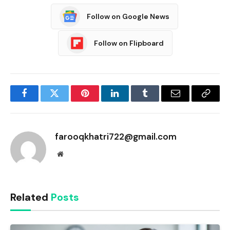
Follow on Google News
Follow on Flipboard
Facebook
Twitter
Pinterest
LinkedIn
Tumblr
Email
Copy
Link
farooqkhatri722@gmail.com
Website
Related
Posts