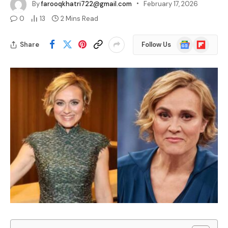
By
farooqkhatri722@gmail.com
February 17, 2026
0
13
2 Mins Read
Google
Flipboard
Share
Follow Us
News