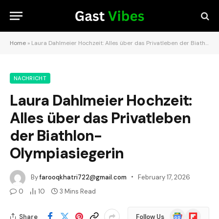
Home
»
Laura Dahlmeier Hochzeit: Alles über das Privatleben der Biathlon-Olympiasiegerin
NACHRICHT
Laura Dahlmeier Hochzeit:
Alles über das Privatleben
der Biathlon-
Olympiasiegerin
By
farooqkhatri722@gmail.com
February 17, 2026
0
10
3 Mins Read
Google
Flipboard
Share
Follow Us