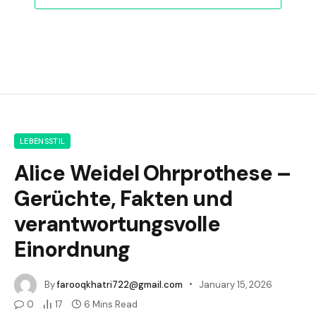
LEBENSSTIL
Alice Weidel Ohrprothese –
Gerüchte, Fakten und
verantwortungsvolle
Einordnung
By
farooqkhatri722@gmail.com
January 15, 2026
0
17
6 Mins Read