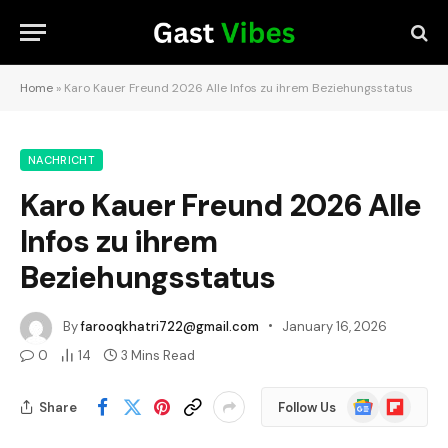
Home
»
Karo Kauer Freund 2026 Alle Infos zu ihrem Beziehungsstatus
NACHRICHT
Karo Kauer Freund 2026 Alle
Infos zu ihrem
Beziehungsstatus
By
farooqkhatri722@gmail.com
January 16, 2026
0
14
3 Mins Read
Google
Flipboard
Share
Follow Us
News