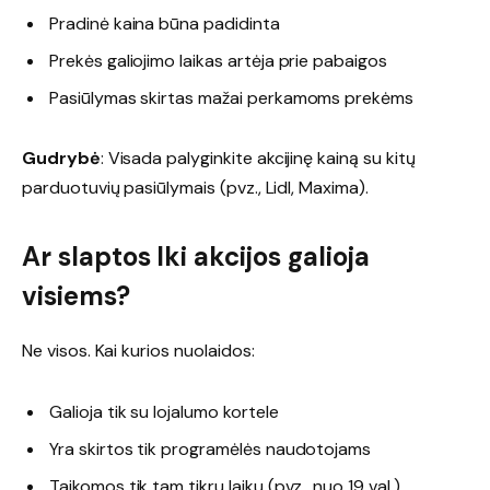
Pradinė kaina būna padidinta
Prekės galiojimo laikas artėja prie pabaigos
Pasiūlymas skirtas mažai perkamoms prekėms
Gudrybė
: Visada palyginkite akcijinę kainą su kitų
parduotuvių pasiūlymais (pvz., Lidl, Maxima).
Ar slaptos Iki akcijos galioja
visiems?
Ne visos. Kai kurios nuolaidos:
Galioja tik su lojalumo kortele
Yra skirtos tik programėlės naudotojams
Taikomos tik tam tikru laiku (pvz., nuo 19 val.)