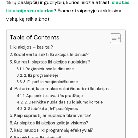
tikrų paslapčių ir gudrybių, kurios leidžia atrasti
slaptas
Iki akcijos nuolaidas
? Šiame straipsnyje atskleisime
viską, ką reikia žinoti.
Table of Contents
Iki akcijos – kas tai?
Kodėl verta sekti Iki akcijos leidinius?
Kur rasti slaptas Iki akcijos nuolaidas?
1. Regioniniuose leidiniuose
2. Iki programėlėje
3. El. pašto naujienlaiškiuose
Patarimai, kaip maksimaliai išnaudoti Iki akcijas
1. Apsipirkite savaitės pradžioje
2. Derinkite nuolaidas su lojalumo kortele
3. Stebėkite „1+1“ pasiūlymus
Kaip suprasti, ar nuolaida tikrai verta?
Ar slaptos Iki akcijos galioja visiems?
Kaip naudoti Iki programėlę efektyviai?
Ką pirkti per Iki akcijas?