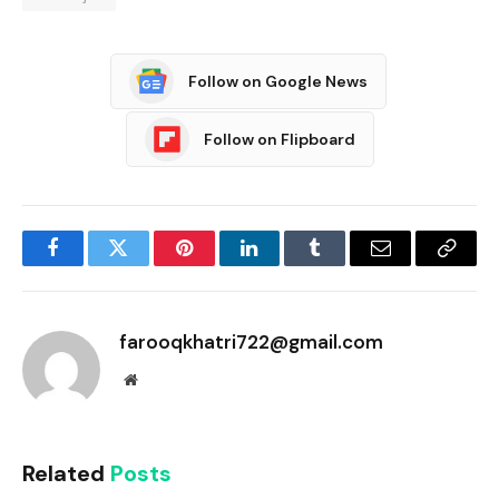
Follow on Google News
Follow on Flipboard
Facebook
Twitter
Pinterest
LinkedIn
Tumblr
Email
Copy
Link
farooqkhatri722@gmail.com
Website
Related
Posts