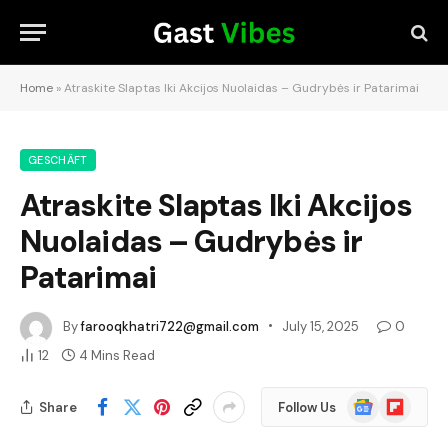
Home
»
Atraskite Slaptas Iki Akcijos Nuolaidas – Gudrybės ir Patarimai
GESCHÄFT
Atraskite Slaptas Iki Akcijos
Nuolaidas – Gudrybės ir
Patarimai
By
farooqkhatri722@gmail.com
July 15, 2025
0
12
4 Mins Read
Google
Flipboard
Share
Follow Us
News