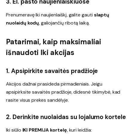
3. El. pašto naujienlaiškiuose
Prenumeravę Iki naujienlaiškį, galite gauti
slaptų
nuolaidų kodų
, galiojančių ribotą laiką.
Patarimai, kaip maksimaliai
išnaudoti Iki akcijas
1. Apsipirkite savaitės pradžioje
Akcijos dažnai prasideda pirmadieniais. Jeigu
apsipirksite savaitės pradžioje, didesnė tikimybė, kad
rasite visus prekes sandėlyje.
2. Derinkite nuolaidas su lojalumo kortele
Iki siūlo
IKI PREMIJA kortelę
, kuri leidžia: