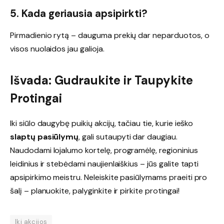
5. Kada geriausia apsipirkti?
Pirmadienio rytą – dauguma prekių dar neparduotos, o
visos nuolaidos jau galioja.
Išvada: Gudraukite ir Taupykite
Protingai
Iki siūlo daugybę puikių akcijų, tačiau tie, kurie ieško
slaptų pasiūlymų
, gali sutaupyti dar daugiau.
Naudodami lojalumo kortelę, programėlę, regioninius
leidinius ir stebėdami naujienlaiškius – jūs galite tapti
apsipirkimo meistru. Neleiskite pasiūlymams praeiti pro
šalį – planuokite, palyginkite ir pirkite protingai!
Iki akcijos