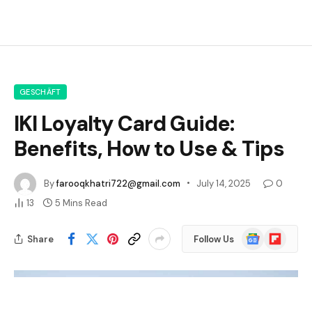
GESCHÄFT
IKI Loyalty Card Guide:
Benefits, How to Use & Tips
By
farooqkhatri722@gmail.com
July 14, 2025
0
13
5 Mins Read
Google
Flipboard
Share
Follow Us
News