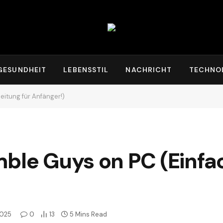
GESUNDHEIT
LEBENSSTIL
NACHRICHT
TECHNO
eitung für Anfänger!)
mble Guys on PC (Einfa
2025
0
13
5 Mins Read