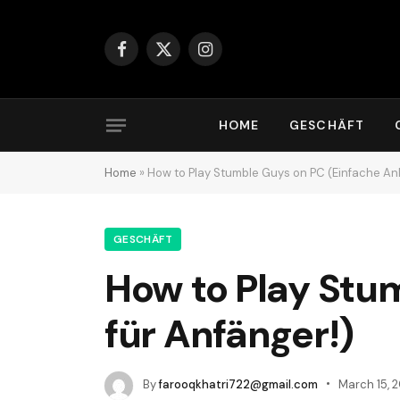
Facebook
X
Instagram
(Twitter)
HOME
GESCHÄFT
Home
»
How to Play Stumble Guys on PC (Einfache Anl
GESCHÄFT
How to Play Stu
für Anfänger!)
By
farooqkhatri722@gmail.com
March 15, 