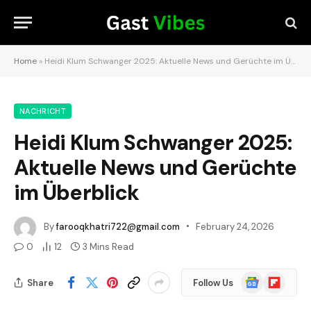
Home
»
Heidi Klum Schwanger 2025: Aktuelle News und Gerüchte im Überblick
NACHRICHT
Heidi Klum Schwanger 2025:
Aktuelle News und Gerüchte
im Überblick
By
farooqkhatri722@gmail.com
February 24, 2026
0
12
3 Mins Read
Google
Flipboard
Share
Follow Us
News