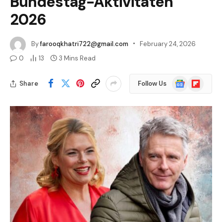
Bundestag-Aktivitäten
2026
By
farooqkhatri722@gmail.com
February 24, 2026
0
13
3 Mins Read
Google
Flipboard
Share
Follow Us
News