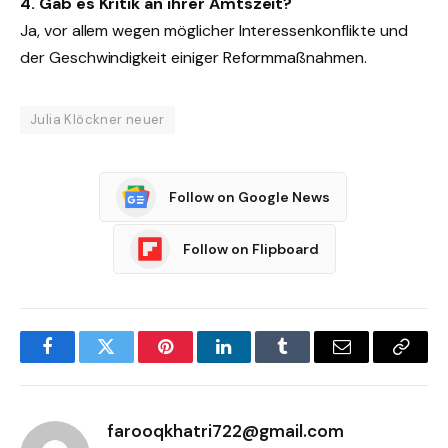
4. Gab es Kritik an ihrer Amtszeit?
Ja, vor allem wegen möglicher Interessenkonflikte und
der Geschwindigkeit einiger Reformmaßnahmen.
Julia Klöckner neuer
Follow on Google News
Follow on Flipboard
Facebook
Twitter
Pinterest
LinkedIn
Tumblr
Email
Copy
Link
farooqkhatri722@gmail.com