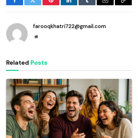
Facebook
Twitter
Pinterest
LinkedIn
Tumblr
Email
Copy
Link
farooqkhatri722@gmail.com
Website
Related
Posts