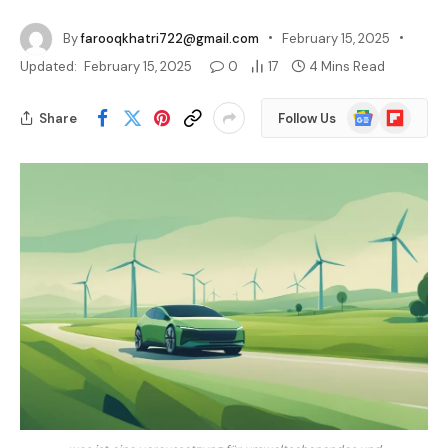
By
farooqkhatri722@gmail.com
February 15, 2025
Updated:
February 15, 2025
0
17
4 Mins Read
Google
Flipboard
Share
Follow Us
News