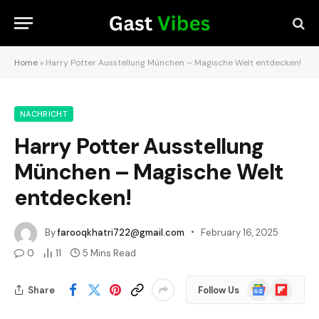
Home
»
Harry Potter Ausstellung München – Magische Welt entdecken!
NACHRICHT
Harry Potter Ausstellung
München – Magische Welt
entdecken!
By
farooqkhatri722@gmail.com
February 16, 2025
0
11
5 Mins Read
Google
Flipboard
Share
Follow Us
News