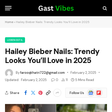
Home
»
Hailey Bieber Nails: Trendy Looks You’ll Love in 2025
LEBENSSTIL
Hailey Bieber Nails: Trendy
Looks You’ll Love in 2025
By
farooqkhatri722@gmail.com
February 2, 2025
Updated:
February 2, 2025
0
11
5 Mins Read
Google
Flipboard
Share
Follow Us
News