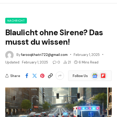
NACHRICHT
Blaulicht ohne Sirene? Das
musst du wissen!
By
farooqkhatri722@gmail.com
February 1, 2025
Updated:
February 1, 2025
0
21
6 Mins Read
Google
Flipboard
Share
Follow Us
News