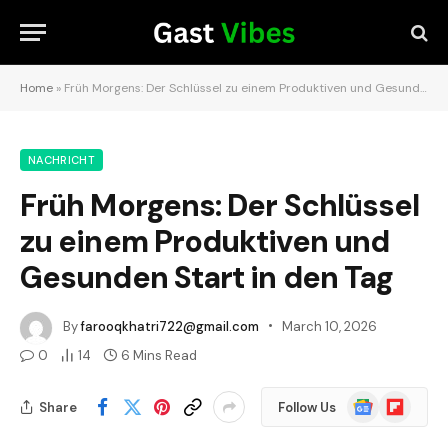
Home
»
Früh Morgens: Der Schlüssel zu einem Produktiven und Gesunden Start in den Tag
NACHRICHT
Früh Morgens: Der Schlüssel
zu einem Produktiven und
Gesunden Start in den Tag
By
farooqkhatri722@gmail.com
March 10, 2026
0
14
6 Mins Read
Google
Flipboard
Share
Follow Us
News