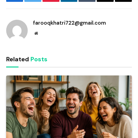
Facebook
Twitter
Pinterest
LinkedIn
Tumblr
Email
Copy
Link
farooqkhatri722@gmail.com
Website
Related
Posts