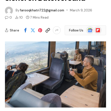
By
farooqkhatri722@gmail.com
March 9, 2026
0
10
7 Mins Read
Google
Flipboard
Share
Follow Us
News