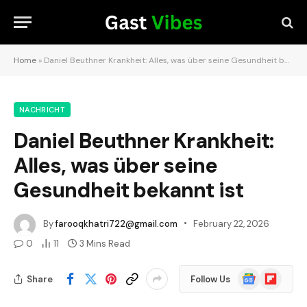
Home
»
Daniel Beuthner Krankheit: Alles, was über seine Gesundheit bekannt ist
NACHRICHT
Daniel Beuthner Krankheit:
Alles, was über seine
Gesundheit bekannt ist
By
farooqkhatri722@gmail.com
February 22, 2026
0
11
3 Mins Read
Google
Flipboard
Share
Follow Us
News