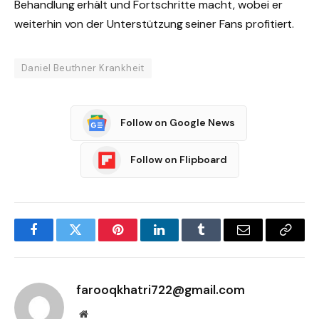
Behandlung erhält und Fortschritte macht, wobei er
weiterhin von der Unterstützung seiner Fans profitiert.
Daniel Beuthner Krankheit
Follow on Google News
Follow on Flipboard
Facebook
Twitter
Pinterest
LinkedIn
Tumblr
Email
Copy
Link
farooqkhatri722@gmail.com
Website