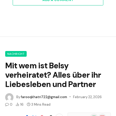
NACHRICHT
Mit wem ist Belsy
verheiratet? Alles über ihr
Liebesleben und Partner
By
farooqkhatri722@gmail.com
February 22, 2026
0
16
3 Mins Read
Google
Flipboard