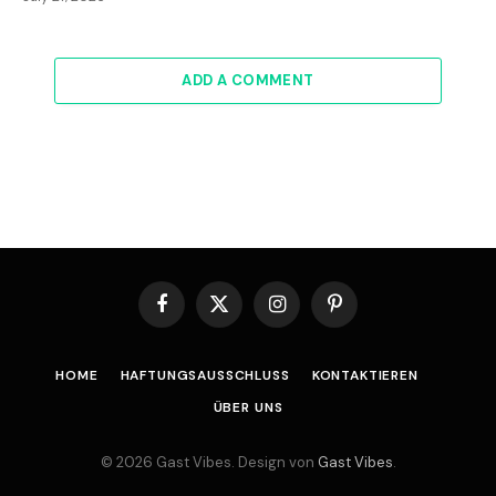
ADD A COMMENT
Facebook
X
Instagram
Pinterest
(Twitter)
HOME
HAFTUNGSAUSSCHLUSS
KONTAKTIEREN
ÜBER UNS
© 2026 Gast Vibes. Design von
Gast Vibes
.