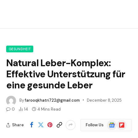
GESUNDHEIT
Natural Leber-Komplex:
Effektive Unterstützung für
eine gesunde Leber
By
farooqkhatri722@gmail.com
December 8, 2025
0
14
4 Mins Read
Google
Flipboard
Share
Follow Us
News