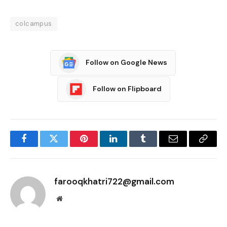
colcampus
Follow on Google News
Follow on Flipboard
Facebook
Twitter
Pinterest
LinkedIn
Tumblr
Email
Copy
Link
farooqkhatri722@gmail.com
Website