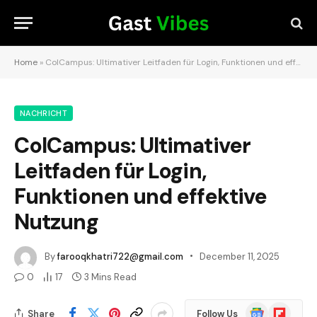
Home
»
ColCampus: Ultimativer Leitfaden für Login, Funktionen und effektive Nutzung
NACHRICHT
ColCampus: Ultimativer
Leitfaden für Login,
Funktionen und effektive
Nutzung
By
farooqkhatri722@gmail.com
December 11, 2025
0
17
3 Mins Read
Google
Flipboard
Share
Follow Us