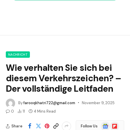
NACHRICHT
Wie verhalten Sie sich bei
diesem Verkehrszeichen? –
Der vollständige Leitfaden
By
farooqkhatri722@gmail.com
November 9, 2025
0
11
4 Mins Read
Google
Flipboard
Share
Follow Us