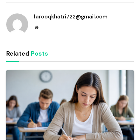
Link
farooqkhatri722@gmail.com
Website
Related
Posts