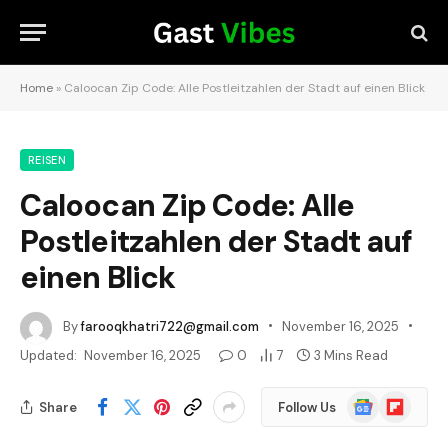
Home
»
Caloocan Zip Code: Alle Postleitzahlen der Stadt auf einen Blick
REISEN
Caloocan Zip Code: Alle
Postleitzahlen der Stadt auf
einen Blick
By
farooqkhatri722@gmail.com
November 16, 2025
Updated:
November 16, 2025
0
7
3 Mins Read
Google
Flipboard
Share
Follow Us
News