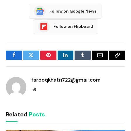
Follow on Google News
Follow on Flipboard
Facebook
Twitter
Pinterest
LinkedIn
Tumblr
Email
Copy
Link
farooqkhatri722@gmail.com
Website
Related
Posts