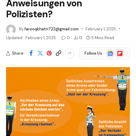
Anweisungen von
Polizisten?
By
farooqkhatri722@gmail.com
February 1, 2025
Updated:
February 1, 2025
0
13
5 Mins Read
Google
Flipboard
Share
Follow Us
News