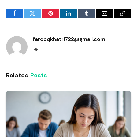
Facebook
Twitter
Pinterest
LinkedIn
Tumblr
Email
Copy
Link
farooqkhatri722@gmail.com
Website
Related
Posts