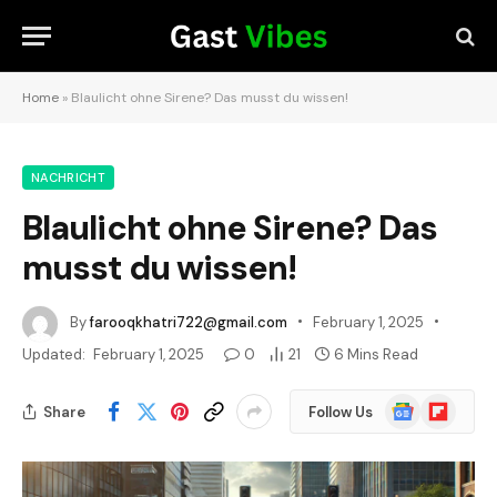
Home
»
Blaulicht ohne Sirene? Das musst du wissen!
NACHRICHT
Blaulicht ohne Sirene? Das
musst du wissen!
By
farooqkhatri722@gmail.com
February 1, 2025
Updated:
February 1, 2025
0
21
6 Mins Read
Google
Flipboard
Share
Follow Us
News