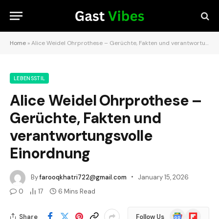
Home
»
Alice Weidel Ohrprothese – Gerüchte, Fakten und verantwortungsvolle Einordnung
LEBENSSTIL
Alice Weidel Ohrprothese –
Gerüchte, Fakten und
verantwortungsvolle
Einordnung
By
farooqkhatri722@gmail.com
January 15, 2026
0
17
6 Mins Read
Google
Flipboard
Share
Follow Us