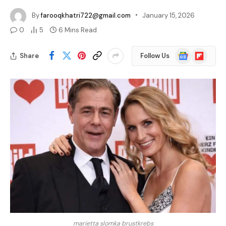
By
farooqkhatri722@gmail.com
January 15, 2026
0
5
6 Mins Read
Google
Flipboard
Share
Follow Us
News
marietta slomka brustkrebs