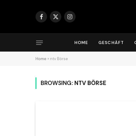
Facebook
X
Instagram
(Twitter)
HOME
GESCHÄFT
Home
»
ntv Börse
BROWSING:
NTV BÖRSE